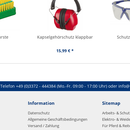
rste
Kapselgehörschutz klappbar
Schutz
15,99 € *
Telefon
+49 (0)3372 - 444384
(Mo.-Fr. 09:00 - 17:00 Uhr) oder
info@
Information
Sitemap
Datenschutz
Arbeits- & Schu
Allgemeine Geschäftsbedingungen
Elektro- & Weid
Versand / Zahlung
Für Pferd & Reit