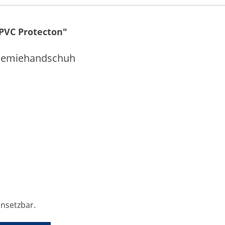
PVC Protecton"
Chemiehandschuh
insetzbar.