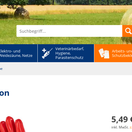
Veterinärbedarf, 
Elektro- und 
Arbeits- und
Hygiene, 
Weidezäune, Netze
Schutzbekl
Parasitenschutz
he
ton
5,49 
inkl. MwSt.
z