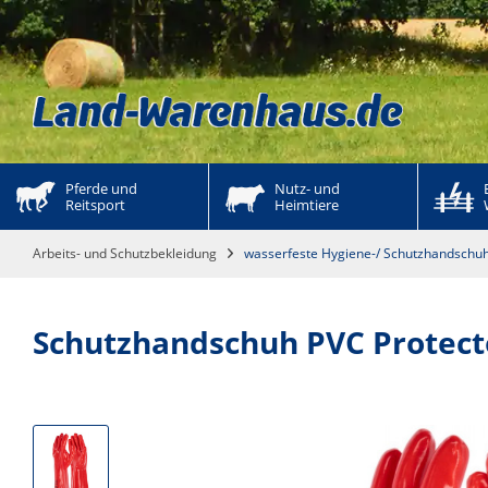
Pferde und 
Nutz- und 
Reitsport
Heimtiere
Arbeits- und Schutzbekleidung
wasserfeste Hygiene-/ Schutzhandschu
Schutzhandschuh PVC Protec