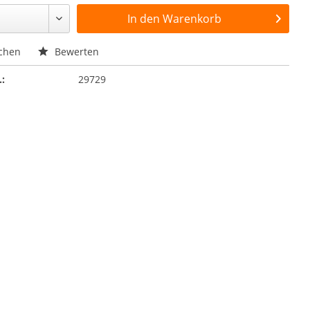
In den
Warenkorb
chen
Bewerten
.:
29729