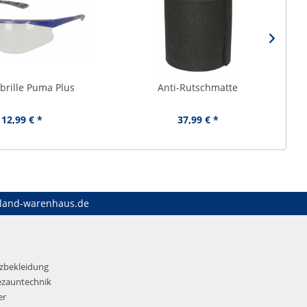
brille Puma Plus
Anti-Rutschmatte
12,99 € *
37,99 € *
land-warenhaus.de
tzbekleidung
ezauntechnik
er