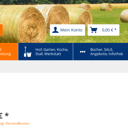
Mein Konto
0,00 € *
 
Hof, Garten, Küche, 
Bücher, SALE, 
eidung
Stall, Werkstatt
Angebote, Infothek
€ *
zgl. Versandkosten