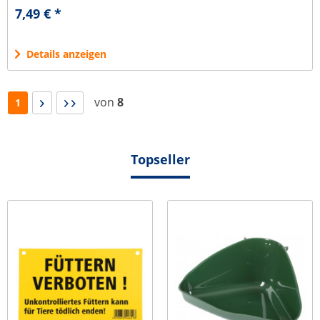
sandstorm Länge: 10 cm,...
7,49 € *
Details anzeigen
von
8
1
Topseller