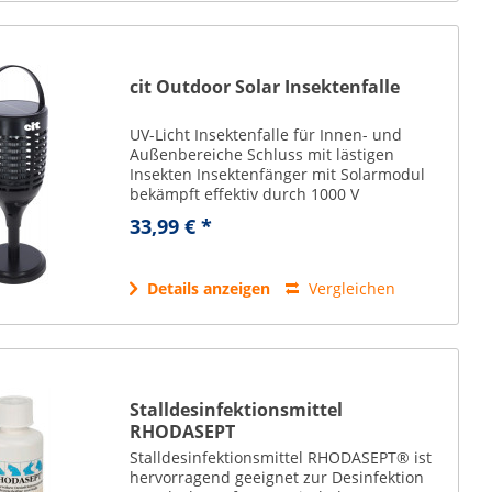
cit Outdoor Solar Insektenfalle
UV-Licht Insektenfalle für Innen- und
Außenbereiche Schluss mit lästigen
Insekten Insektenfänger mit Solarmodul
bekämpft effektiv durch 1000 V
Hochspannung: - Fliegen - Mücken und
33,99 € *
Stechmücken - Motten und andere
fliegende Insekten...
Details anzeigen
Vergleichen
Stalldesinfektionsmittel
RHODASEPT
Stalldesinfektionsmittel RHODASEPT® ist
hervorragend geeignet zur Desinfektion