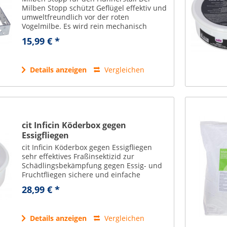
Milben Stopp schützt Geflügel effektiv und
umweltfreundlich vor der roten
Vogelmilbe. Es wird rein mechanisch
verhindert, dass Milben von der Stallwand
15,99 € *
auf die Sitzstange und somit zu den
Tieren...
Details anzeigen
Vergleichen
cit Inficin Köderbox gegen
Essigfliegen
cit Inficin Köderbox gegen Essigfliegen
sehr effektives Fraßinsektizid zur
Schädlingsbekämpfung gegen Essig- und
Fruchtfliegen sichere und einfache
Anwendung ohne Belastung der Luft:
28,99 € *
einfach mit Wasser aktivieren die
spezielle...
Details anzeigen
Vergleichen