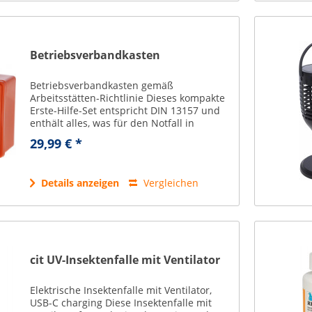
Betriebsverbandkasten
Betriebsverbandkasten gemäß
Arbeitsstätten-Richtlinie Dieses kompakte
Erste-Hilfe-Set entspricht DIN 13157 und
enthält alles, was für den Notfall in
Unternehmen benötigt wird. Füllung für
29,99 € *
Betriebe mit bis zu 50 Mitarbeitern rotes
Gehäuse...
Details anzeigen
Vergleichen
cit UV-Insektenfalle mit Ventilator
Elektrische Insektenfalle mit Ventilator,
USB-C charging Diese Insektenfalle mit