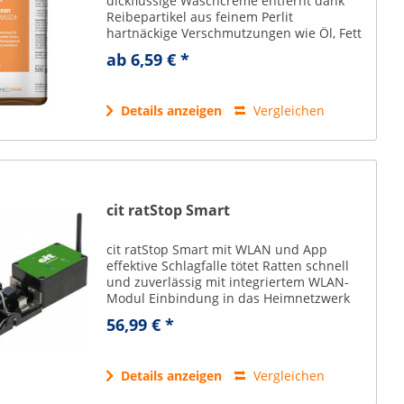
dickflüssige Waschcreme entfernt dank
Reibepartikel aus feinem Perlit
hartnäckige Verschmutzungen wie Öl, Fett
und Metallstaub und schützt die Haut mit
ab 6,59 € *
pflegenden Inhaltsstoffen, während der
Duft von Orange...
Details anzeigen
Vergleichen
cit ratStop Smart
cit ratStop Smart mit WLAN und App
effektive Schlagfalle tötet Ratten schnell
und zuverlässig mit integriertem WLAN-
Modul Einbindung in das Heimnetzwerk
eigene App für mobile Endgeräte -
56,99 € *
Überwachung der Funktionen, wie
Batteriestatus,...
Details anzeigen
Vergleichen