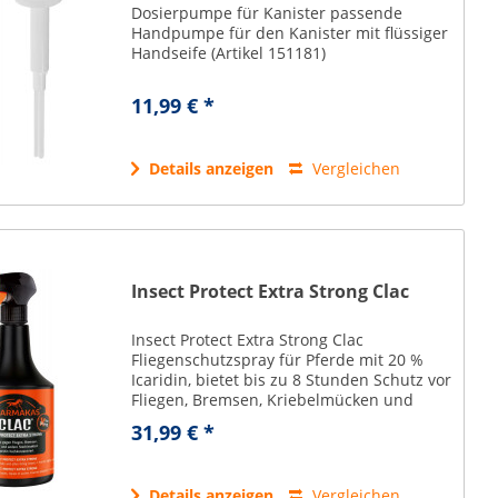
Dosierpumpe für Kanister passende
Handpumpe für den Kanister mit flüssiger
Handseife (Artikel 151181)
11,99 € *
Details anzeigen
Vergleichen
Insect Protect Extra Strong Clac
Insect Protect Extra Strong Clac
Fliegenschutzspray für Pferde mit 20 %
Icaridin, bietet bis zu 8 Stunden Schutz vor
Fliegen, Bremsen, Kriebelmücken und
Zecken - haut- und fellfreundlich, nahezu
31,99 € *
geräuschlos aufzutragen. mit Icaridin...
Details anzeigen
Vergleichen