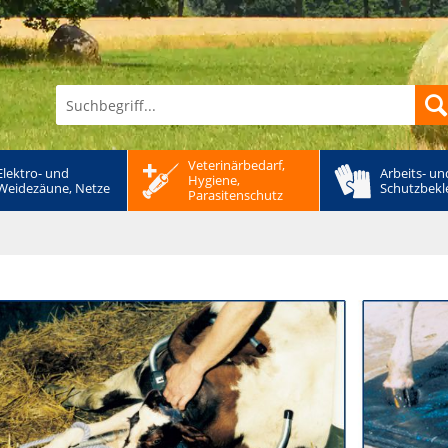
Veterinärbedarf, 
Elektro- und 
Arbeits- und
Hygiene, 
Weidezäune, Netze
Schutzbekl
Parasitenschutz