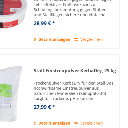
sehr effektives Fraßinsektizid zur
Schädlingsbekämpfung gegen Stuben-
und Stallfliegen sichere und einfache
Anwendung ohne Belastung der Luft:
28,99 € *
einfach mit Wasser aktivieren spezielle
Formulierung...
Details anzeigen
Vergleichen
Stall-Einstreupulver KerbaDry, 25 kg
Trockenpulver KerbaDry für den Stall Das
hochwirksame Einstreupulver aus
natürlichen Mineralien (Klinoptilolith)
sorgt für trockene, pH-neutrale
Liegeflächen und bessere Hygiene im Stall.
27,99 € *
Es bindet zuverlässig Flüssigkeiten und
Ammoniak...
Details anzeigen
Vergleichen