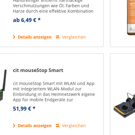
Handreiniger entfernt hartnäckige
Verschmutzungen wie Öl, Farben und
Harze durch eine effektive Kombination
aus Tensiden und Lösungsmitteln.
ab 6,49 € *
Pflegende Inhaltsstoffe schützen die Haut
vor dem Austrocknen....
Details anzeigen
Vergleichen
cit mouseStop Smart
cit mouseStop Smart mit WLAN und App
mit integriertem WLAN-Modul zur
Einbindung in das Heimnetzwerk eigene
App für mobile Endgeräte zur
Überwachung der Funktionen, wie
51,99 € *
Batteriestatus, Falle offen, Falle
geschlossen unlimitierte...
Details anzeigen
Vergleichen