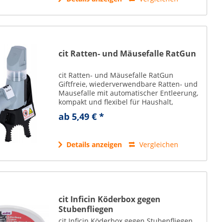
cit Ratten- und Mäusefalle RatGun
cit Ratten- und Mäusefalle RatGun
Giftfreie, wiederverwendbare Ratten- und
Mausefalle mit automatischer Entleerung,
kompakt und flexibel für Haushalt,
Gastronomie oder Landwirtschaft –
ab 5,49 € *
effiziente Rattenbekämpfung ohne Gift.
mechanische...
Details anzeigen
Vergleichen
cit Inficin Köderbox gegen
Stubenfliegen
cit Inficin Köderbox gegen Stubenfliegen