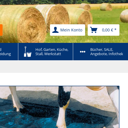
Mein Konto
0,00 € *
 
Hof, Garten, Küche, 
Bücher, SALE, 
eidung
Stall, Werkstatt
Angebote, Infothek