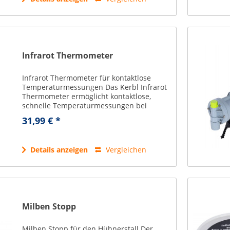
Infrarot Thermometer
Infrarot Thermometer für kontaktlose
Temperaturmessungen Das Kerbl Infrarot
Thermometer ermöglicht kontaktlose,
schnelle Temperaturmessungen bei
Menschen, Tieren und Objekten – ideal für
31,99 € *
Reihenmessungen geeignet. keine
Verschleppung von...
Details anzeigen
Vergleichen
Milben Stopp
Milben Stopp für den Hühnerstall Der