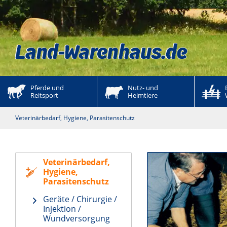
Pferde und 
Nutz- und 
Reitsport
Heimtiere
Veterinärbedarf, Hygiene, Parasitenschutz
Veterinärbedarf,
Hygiene,
Parasitenschutz
Geräte / Chirurgie /
Injektion /
Wundversorgung