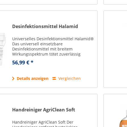
Desinfektionsmittel Halamid
Universelles Desinfektionsmittel Halamid®
Das universell einsetzbare
Desinfektionsmittel mit breitem
Wirkungsspektrum tötet zuverlässig
Bakterien, Pilze und Viren ab, ohne
56,99 € *
Resistenzbildung zu ermöglichen, ist
biologisch abbaubar,...
Details anzeigen
Vergleichen
Handreiniger AgriClean Soft
Handreiniger AgriClean Soft Der