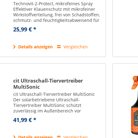
Technovit-2-Protect, mikrofeines Spray
Effektiver Klauenschutz mit mikrofeiner
Wirkstoffverteilung, frei von Schadstoffen,
schmutz- und feuchtigkeitsabweisend für
nachhaltige Pflege und Regeneration. volle
25,99 € *
Wirksamkeit ab dem ersten...
Details anzeigen
Vergleichen
cit Ultraschall-Tiervertreiber
MultiSonic
cit Ultraschall-Tiervertreiber MultiSonic
Der solarbetriebene Ultraschall-
Tiervertreiber MultiSonic schützt
zuverlässig im Außenbereich vor
ungebetenen tierischen Besuchern – ganz
41,99 € *
ohne Chemie und tierschonend. effektive
Tierabwehr durch...
Details anzeigen
Vergleichen