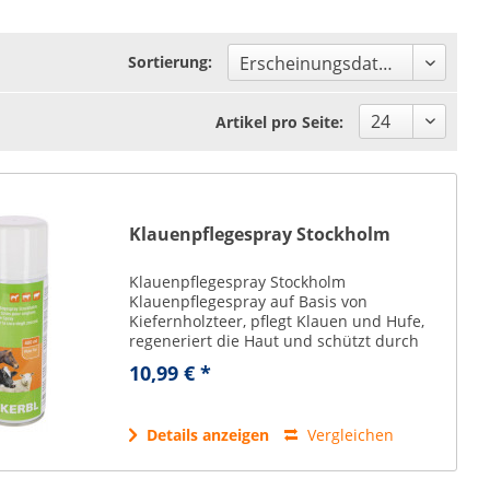
Sortierung:
Artikel pro Seite:
Klauenpflegespray Stockholm
Klauenpflegespray Stockholm
Klauenpflegespray auf Basis von
Kiefernholzteer, pflegt Klauen und Hufe,
regeneriert die Haut und schützt durch
eine wasserabweisende Schicht - ideal für
10,99 € *
Rinder, Pferde und Schafe. ideal für den
Einsatz bei...
Details anzeigen
Vergleichen