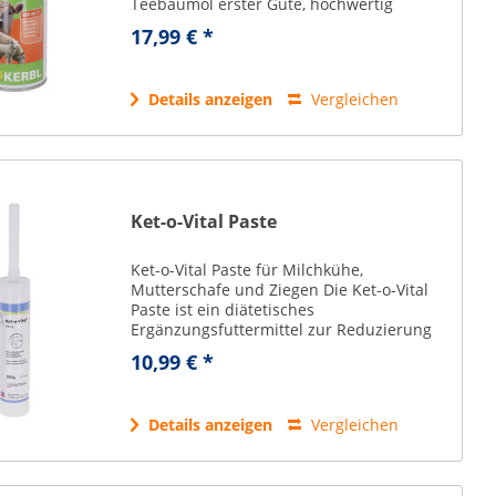
Teebaumöl erster Güte, hochwertig
natürliche Essenzen aus Aloe Vera,
17,99 € *
Oregano und Ringelblumen sowie
Lebertran dringen...
Details anzeigen
Vergleichen
Ket-o-Vital Paste
Ket-o-Vital Paste für Milchkühe,
Mutterschafe und Ziegen Die Ket-o-Vital
Paste ist ein diätetisches
Ergänzungsfuttermittel zur Reduzierung
des Ketose-Risikos. Die Paste wird zur
10,99 € *
Prophylaxe gegen Ketose (Acetonämie)
eingesetzt. Sehr hohe...
Details anzeigen
Vergleichen