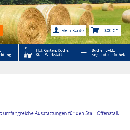
Mein Konto
0,00 € *
 
Hof, Garten, Küche, 
Bücher, SALE, 
eidung
Stall, Werkstatt
Angebote, Infothek
t: umfangreiche Ausstattungen für den Stall, Offenstall,