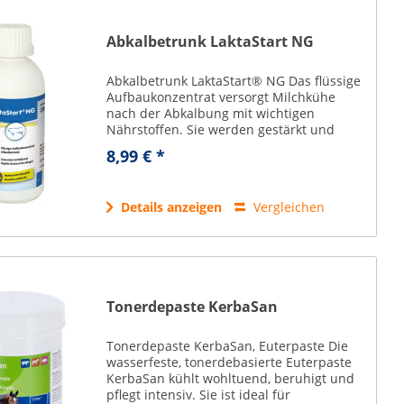
Abkalbetrunk LaktaStart NG
Abkalbetrunk LaktaStart® NG Das flüssige
Aufbaukonzentrat versorgt Milchkühe
nach der Abkalbung mit wichtigen
Nährstoffen. Sie werden gestärkt und
optimal auf die folgende Laktationsperiode
8,99 € *
vorbereitet. Ergänzungsfuttermittel für...
Details anzeigen
Vergleichen
Tonerdepaste KerbaSan
Tonerdepaste KerbaSan, Euterpaste Die
wasserfeste, tonerdebasierte Euterpaste
KerbaSan kühlt wohltuend, beruhigt und
pflegt intensiv. Sie ist ideal für