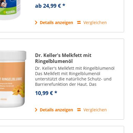
trockenstehende oder frisch melkende
ab 24,99 € *
Kühe oder bei der Weidehaltung.
Euterpflege für...
Details anzeigen
Vergleichen
Dr. Keller's Melkfett mit
Ringelblumenöl
Dr. Keller's Melkfett mit Ringelblumenöl
Das Melkfett mit Ringelblumenöl
unterstützt die natürliche Schutz- und
Barrierefunktion der Haut. Das
hochwertige Pflegemittel basiert auf reiner
10,99 € *
Vaseline in Arzneibuchqualität und bietet
eine...
Details anzeigen
Vergleichen