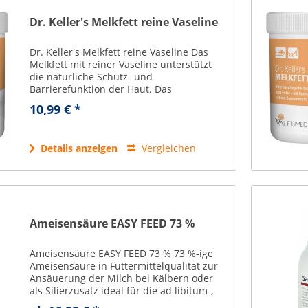
Dr. Keller's Melkfett reine Vaseline
Dr. Keller's Melkfett reine Vaseline Das
Melkfett mit reiner Vaseline unterstützt
die natürliche Schutz- und
Barrierefunktion der Haut. Das
hochwertige Pflegemittel basiert auf reiner
10,99 € *
Vaseline in Arzneibuchqualität und bietet
eine sanfte...
Details anzeigen
Vergleichen
Ameisensäure EASY FEED 73 %
Ameisensäure EASY FEED 73 % 73 %-ige
Ameisensäure in Futtermittelqualität zur
Ansäuerung der Milch bei Kälbern oder
als Silierzusatz ideal für die ad libitum-,
Vorrats- und Kalttränke: durch das sichere