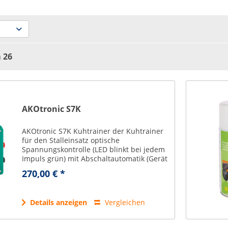
n
26
AKOtronic S7K
AKOtronic S7K Kuhtrainer der Kuhtrainer
für den Stalleinsatz optische
Spannungskontrolle (LED blinkt bei jedem
Impuls grün) mit Abschaltautomatik (Gerät
schaltet nach 5 Kurzschluss-Impulsen
270,00 € *
automatisch ab – LED blinkt dann rot) 5
Jahre...
Details anzeigen
Vergleichen