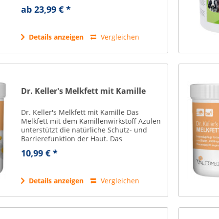
und stärkt die Darmflora. Die enthaltenen
ab 23,99 € *
ätherischen Öle können
Darmentzündungen...
Details anzeigen
Vergleichen
Dr. Keller's Melkfett mit Kamille
Dr. Keller's Melkfett mit Kamille Das
Melkfett mit dem Kamillenwirkstoff Azulen
unterstützt die natürliche Schutz- und
Barrierefunktion der Haut. Das
hochwertige Pflegemittel basiert auf reiner
10,99 € *
Vaseline in Arzneibuchqualität und
bietet...
Details anzeigen
Vergleichen