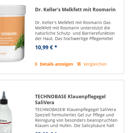
Dr. Keller's Melkfett mit Rosmarin
Dr. Keller's Melkfett mit Rosmarin Das
Melkfett mit Rosmarin unterstützt die
natürliche Schutz- und Barrierefunktion
der Haut. Das hochwertige Pflegemittel
basiert auf reiner Vaseline in
10,99 € *
Arzneibuchqualität und bietet eine sanfte
und...
Details anzeigen
Vergleichen
TECHNOBASE Klauenpflegegel
SaliVera
TECHNOBASE® Klauenpflegegel SaliVera
Speziell formuliertes Gel zur Pflege und
Reinigung von besonders beanspruchten
Klauen und Hufen. Die Salicylsäure hält
die Zwischenklauenhaut in einem guten