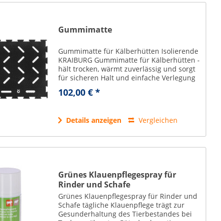
Gummimatte
Gummimatte für Kälberhütten Isolierende
KRAIBURG Gummimatte für Kälberhütten -
hält trocken, wärmt zuverlässig und sorgt
für sicheren Halt und einfache Verlegung
ohne Bodenbefestigung auf jedem Boden.
102,00 € *
isolierende Schicht zu Boden...
Details anzeigen
Vergleichen
Grünes Klauenpflegespray für
Rinder und Schafe
Grünes Klauenpflegespray für Rinder und
Schafe tägliche Klauenpflege trägt zur
Gesunderhaltung des Tierbestandes bei