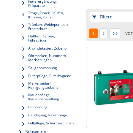
Futterergänzung,
Präparate
Tröge, Eimer, Raufen,
Filtern
Krippen, Halter
Tränken, Weidepumpen,
Frostschutz
vo
1
Halfter, Riemen,
Führstricke
Anbindeketten, Zubehör
Ohrmarken, Nummern,
Markierungen
Saugentwöhnung
Euterpflege, Euterhygiene
Melkerbedarf,
Reinigungszubehör
Klauenpflege,
Klauenbehandlung
Enthornung
Bändigung, Nasenringe
Fellpflege, Schermaschinen
Schweine