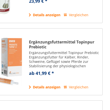
23,99 € *
Zustand. leicht aufzutragen dank der...
Details anzeigen
Vergleichen
Ergänzungsfuttermittel Topinpur
Prebiotic
Ergänzungsfuttermittel Topinpur Prebiotic
Ergänzungsfutter für Kälber, Rinder,
Schweine, Geflügel sowie Pferde zur
Stabilisierung der physiologischen
Darmflora das fermentierte, präbiotische
ab 41,99 € *
Konzentrat aus der Topinamburknolle
stärkt die...
Details anzeigen
Vergleichen