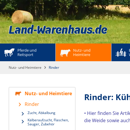
Pferde und 
Nutz- und 
Reitsport
Heimtiere
Nutz- und Heimtiere
Rinder
Nutz- und Heimtiere
Rinder: Kü
Rinder
• Hier finden Sie Art
Zucht, Abkalbung
die Weide sowie auc
Kälberaufzucht, Flaschen,
Sauger, Zubehör