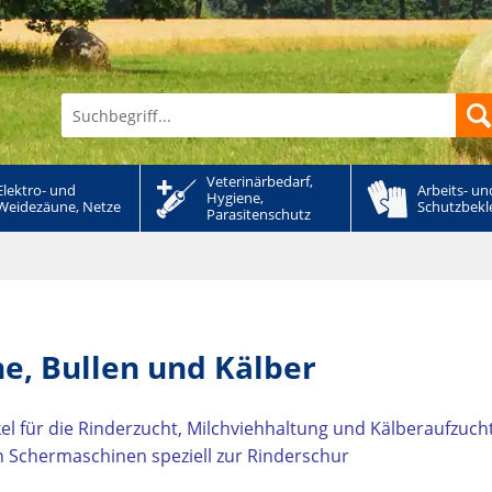
Veterinärbedarf, 
Elektro- und 
Arbeits- und
Hygiene, 
Weidezäune, Netze
Schutzbekl
Parasitenschutz
he, Bullen und Kälber
ikel für die Rinderzucht, Milchviehhaltung und Kälberaufzuch
h Schermaschinen speziell zur Rinderschur