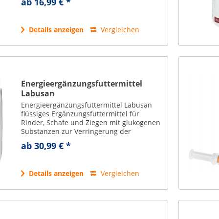
ab 16,99 € *
Ansäuern wird die Tränke...
Details anzeigen
Vergleichen
Energieergänzungsfuttermittel
Labusan
Energieergänzungsfuttermittel Labusan
flüssiges Ergänzungsfuttermittel für
Rinder, Schafe und Ziegen mit glukogenen
Substanzen zur Verringerung der
Ketosegefahr Produkt wird zur Prophylaxe
ab 30,99 € *
gegen Ketose (Acetonämie) eingesetzt sehr
hohe...
Details anzeigen
Vergleichen