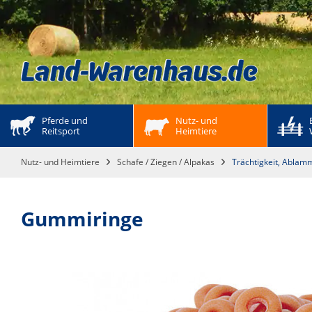
Pferde und 
Nutz- und 
Reitsport
Heimtiere
Nutz- und Heimtiere
Schafe / Ziegen / Alpakas
Trächtigkeit, Ablam
Gummiringe