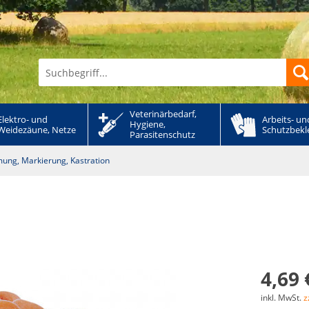
Veterinärbedarf, 
Elektro- und 
Arbeits- und
Hygiene, 
Weidezäune, Netze
Schutzbekl
Parasitenschutz
mung, Markierung, Kastration
4,69 
inkl. MwSt.
z