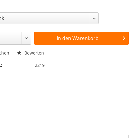
In den
Warenkorb
chen
Bewerten
.:
2219