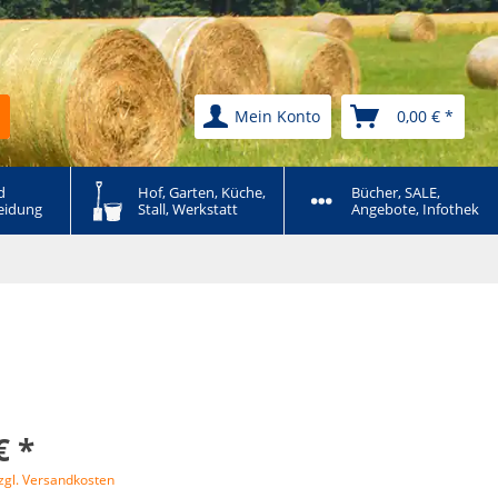
Mein Konto
0,00 € *
 
Hof, Garten, Küche, 
Bücher, SALE, 
eidung
Stall, Werkstatt
Angebote, Infothek
€ *
zgl. Versandkosten