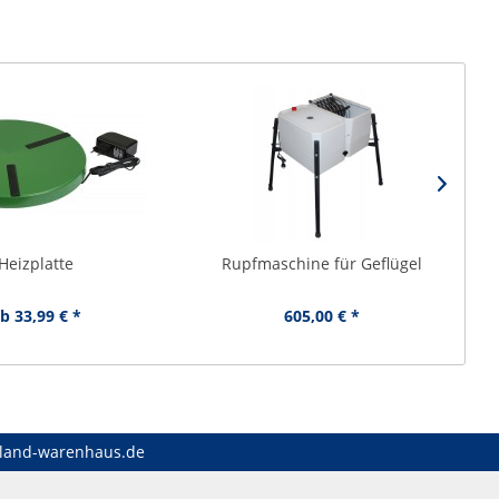
TI
Heizplatte
Rupfmaschine für Geflügel
Cu
b 33,99 € *
605,00 € *
land-warenhaus.de