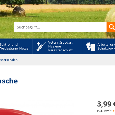
Veterinärbedarf, 
Elektro- und 
Arbeits- und
Hygiene, 
Weidezäune, Netze
Schutzbekl
Parasitenschutz
asserschalen
asche
3,99 
inkl. MwSt.
z