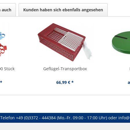
n auch
Kunden haben sich ebenfalls angesehen
00 Stück
Geflügel-Transportbox
 *
66,99 € *
a
Telefon
+49 (0)3372 - 444384
(Mo.-Fr. 09:00 - 17:00 Uhr) oder
info@