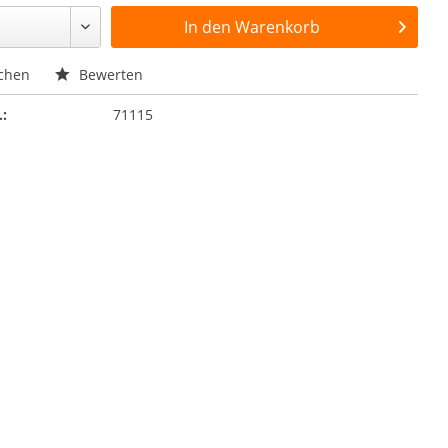
In den
Warenkorb
chen
Bewerten
.:
71115