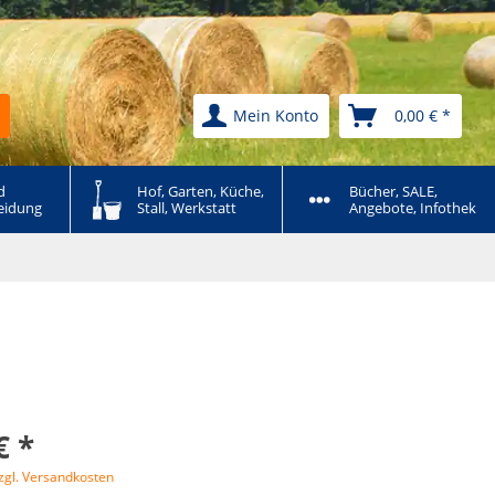
Mein Konto
0,00 € *
 
Hof, Garten, Küche, 
Bücher, SALE, 
eidung
Stall, Werkstatt
Angebote, Infothek
€ *
zgl. Versandkosten