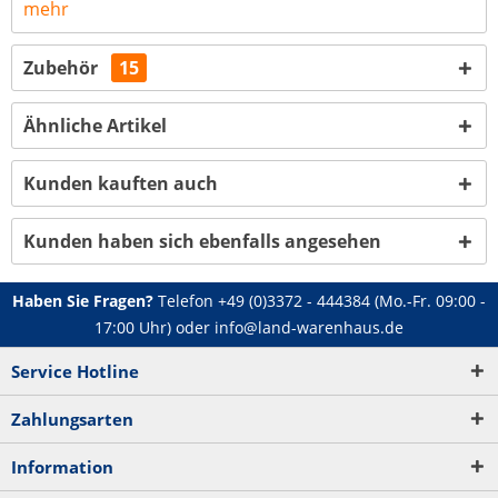
mehr
Zubehör
15
Ähnliche Artikel
Kunden kauften auch
Kunden haben sich ebenfalls angesehen
Haben Sie Fragen?
Telefon
+49 (0)3372 - 444384
(Mo.-Fr. 09:00 -
17:00 Uhr) oder
info@land-warenhaus.de
Service Hotline
Zahlungsarten
Information