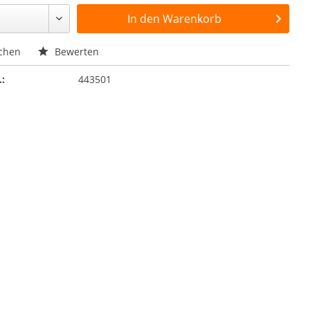
In den
Warenkorb
chen
Bewerten
.:
443501