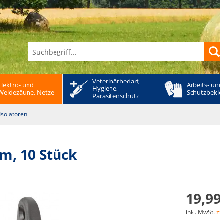
Veterinärbedarf, 
Elektro- und 
Arbeits- und
Hygiene, 
Weidezäune, Netze
Schutzbekl
Parasitenschutz
Isolatoren
m, 10 Stück
19,99
inkl. MwSt.
z