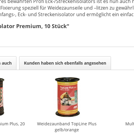
s bewährten Profi Eck-/Streckenisolators ist es nun auch
ierung speziell für Weidezaunseile und –litzen zu gewährl
fangs-, Eck- und Streckenisolator und ermöglicht ein einfa
olator Premium, 10 Stück"
n auch
Kunden haben sich ebenfalls angesehen
um Plus, 20
Weidezaunband TopLine Plus
Mul
gelb/orange