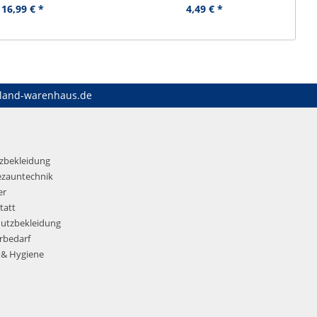
16,99 € *
4,49 € *
land-warenhaus.de
tzbekleidung
ezauntechnik
er
tatt
hutzbekleidung
rbedarf
 & Hygiene