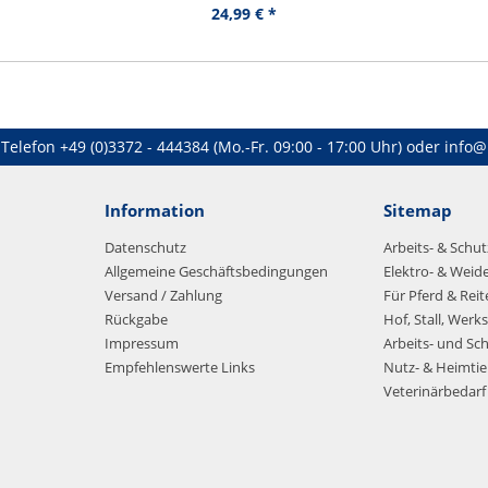
24,99 € *
Telefon
+49 (0)3372 - 444384
(Mo.-Fr. 09:00 - 17:00 Uhr) oder
info@
Information
Sitemap
Datenschutz
Arbeits- & Schu
Allgemeine Geschäftsbedingungen
Elektro- & Weid
Versand / Zahlung
Für Pferd & Reit
Rückgabe
Hof, Stall, Werks
Impressum
Arbeits- und Sc
Empfehlenswerte Links
Nutz- & Heimtie
Veterinärbedarf