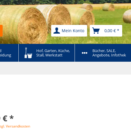
Mein Konto
0,00 € *
 
Hof, Garten, Küche, 
Bücher, SALE, 
eidung
Stall, Werkstatt
Angebote, Infothek
 € *
zgl. Versandkosten