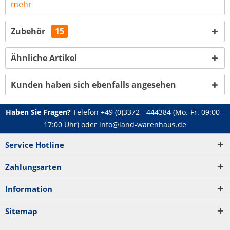
mehr
Zubehör
15
Ähnliche Artikel
Kunden haben sich ebenfalls angesehen
Haben Sie Fragen?
Telefon
+49 (0)3372 - 444384
(Mo.-Fr. 09:00 -
17:00 Uhr) oder
info@land-warenhaus.de
Service Hotline
Zahlungsarten
Information
Sitemap