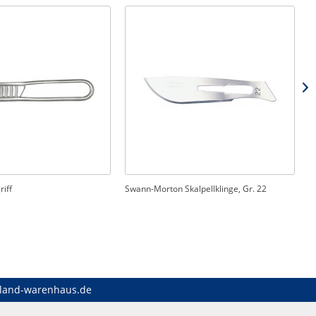
riff
Swann-Morton Skalpellklinge, Gr. 22
S
land-warenhaus.de