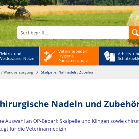
Veterinärbedarf, 
Elektro- und 
Arbeits- und
Hygiene, 
Weidezäune, Netze
Schutzbekl
Parasitenschutz
ion / Wundversorgung
Skalpelle, Nähnadeln, Zubehör
 chirurgische Nadeln und Zubehö
ine Auswahl an OP-Bedarf: Skalpelle und Klingen sowie chir
zugt für die Veterinärmedizin