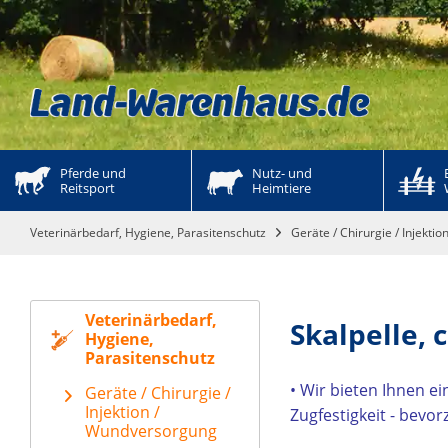
Pferde und 
Nutz- und 
Reitsport
Heimtiere
Veterinärbedarf, Hygiene, Parasitenschutz
Geräte / Chirurgie / Injekt
Veterinärbedarf,
Skalpelle,
Hygiene,
Parasitenschutz
• Wir bieten Ihnen e
Geräte / Chirurgie /
Injektion /
Zugfestigkeit - bevor
Wundversorgung