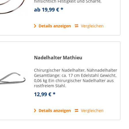
hinsichtlich Festigkeit und Schärfe,
besonders geeignet für Haut- und
ab 19,99 € *
Muskelgewebe, beliebt bei Veterinären.
mit Federöhr:...
Details anzeigen
Vergleichen
Nadelhalter Mathieu
Chirurgischer Nadelhalter, Nähnadelhalter
Gesamtlänge: ca. 17 cm Edelstahl Gewicht.
0,06 kg Ein chirurgischer Nadelhalter aus
rostfreiem Stahl.
12,99 € *
Details anzeigen
Vergleichen