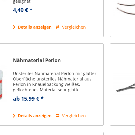
geeignet.
4,49 € *
Details anzeigen
Vergleichen
Nähmaterial Perlon
Unsteriles Nähmaterial Perlon mit glatter
Oberfläche unsteriles Nähmaterial aus
Perlon in Knäuelpackung weißes,
geflochtenes Material sehr glatte
Oberfläche reaktionslose Wundheilung
ab 15,99 € *
hohe Knotenreissfestigkeit sehr gute...
Details anzeigen
Vergleichen