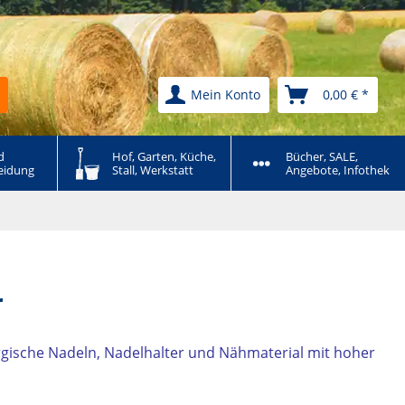
Mein Konto
0,00 € *
 
Hof, Garten, Küche, 
Bücher, SALE, 
eidung
Stall, Werkstatt
Angebote, Infothek
r
urgische Nadeln, Nadelhalter und Nähmaterial mit hoher