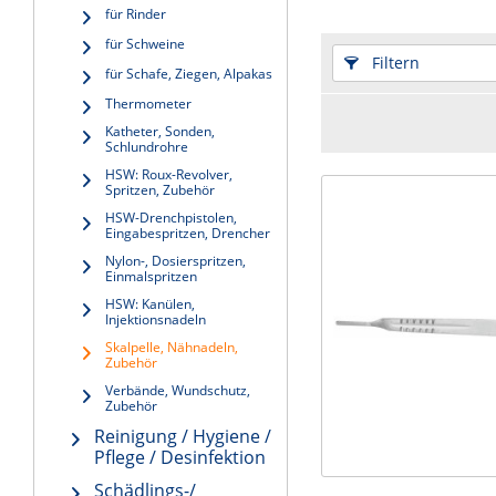
für Rinder
für Schweine
Filtern
für Schafe, Ziegen, Alpakas
Thermometer
Katheter, Sonden,
Schlundrohre
HSW: Roux-Revolver,
Spritzen, Zubehör
HSW-Drenchpistolen,
Eingabespritzen, Drencher
Nylon-, Dosierspritzen,
Einmalspritzen
HSW: Kanülen,
Injektionsnadeln
Skalpelle, Nähnadeln,
Zubehör
Verbände, Wundschutz,
Zubehör
Reinigung / Hygiene /
Pflege / Desinfektion
Schädlings-/