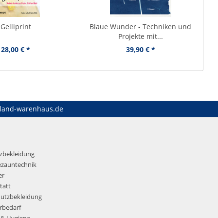
Gelliprint
Blaue Wunder - Techniken und
Projekte mit...
28,00 € *
39,90 € *
land-warenhaus.de
tzbekleidung
ezauntechnik
er
tatt
hutzbekleidung
rbedarf