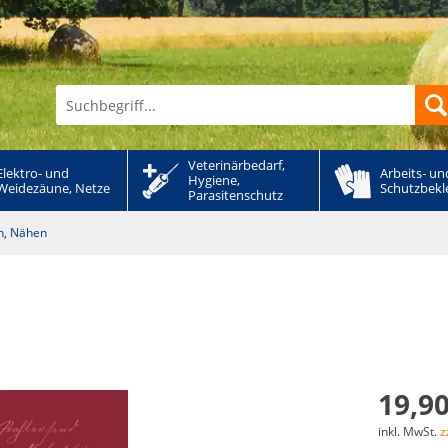
Veterinärbedarf, 
Elektro- und 
Arbeits- und
Hygiene, 
Weidezäune, Netze
Schutzbekl
Parasitenschutz
ln, Nähen
19,90
inkl. MwSt.
z