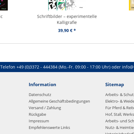
ic
Schriftbilder – experimentelle
Kalligrafie
39,90 € *
Telefon
+49 (0)3372 - 444384
(Mo.-Fr. 09:00 - 17:00 Uhr) oder
info@
Information
Sitemap
Datenschutz
Arbeits- & Schu
Allgemeine Geschäftsbedingungen
Elektro- & Weid
Versand / Zahlung
Für Pferd & Reit
Rückgabe
Hof, Stall, Werks
Impressum
Arbeits- und Sc
Empfehlenswerte Links
Nutz- & Heimtie