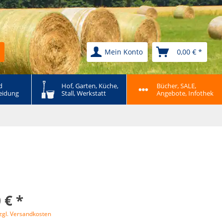
Mein Konto
0,00 € *
 
Hof, Garten, Küche, 
Bücher, SALE, 
eidung
Stall, Werkstatt
Angebote, Infothek
 € *
zgl. Versandkosten