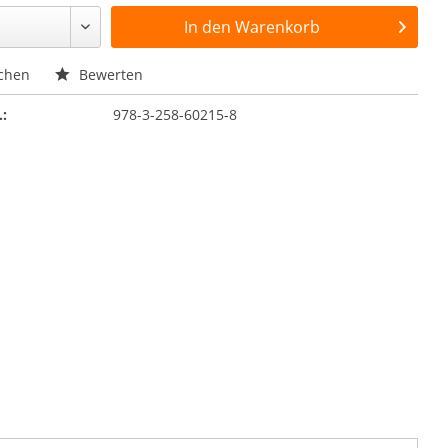
In den
Warenkorb
chen
Bewerten
.:
978-3-258-60215-8