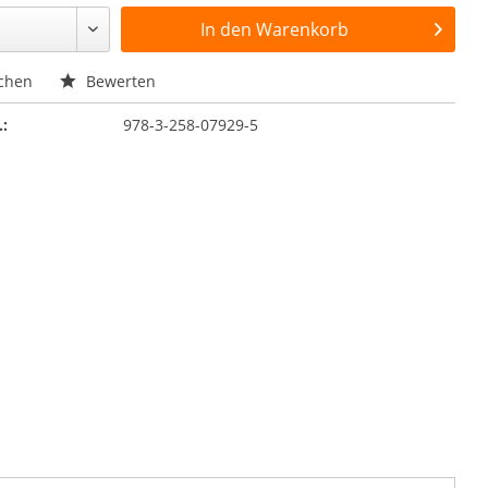
In den
Warenkorb
chen
Bewerten
.:
978-3-258-07929-5