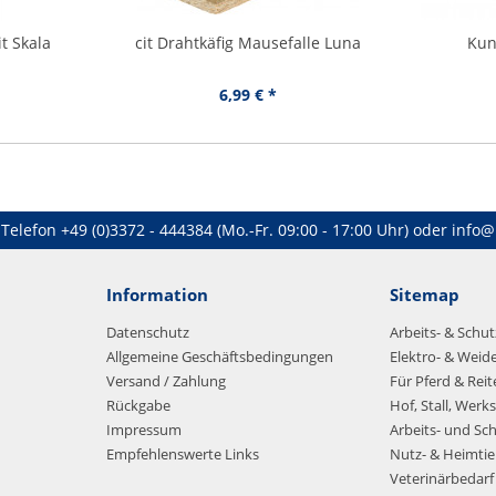
t Skala
cit Drahtkäfig Mausefalle Luna
Kun
6,99 € *
Telefon
+49 (0)3372 - 444384
(Mo.-Fr. 09:00 - 17:00 Uhr) oder
info@
Information
Sitemap
Datenschutz
Arbeits- & Schu
Allgemeine Geschäftsbedingungen
Elektro- & Weid
Versand / Zahlung
Für Pferd & Reit
Rückgabe
Hof, Stall, Werks
Impressum
Arbeits- und Sc
Empfehlenswerte Links
Nutz- & Heimtie
Veterinärbedarf