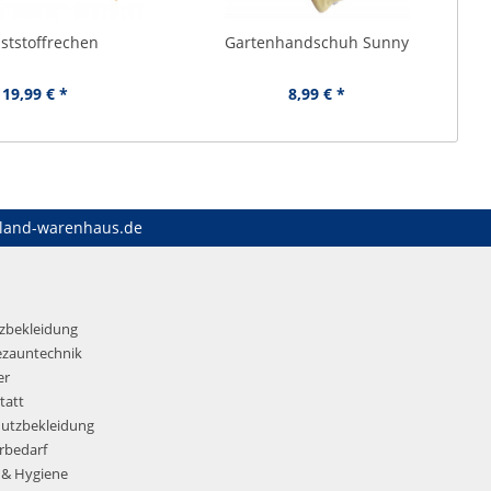
ststoffrechen
Gartenhandschuh Sunny
19,99 € *
8,99 € *
land-warenhaus.de
tzbekleidung
ezauntechnik
er
tatt
hutzbekleidung
rbedarf
 & Hygiene