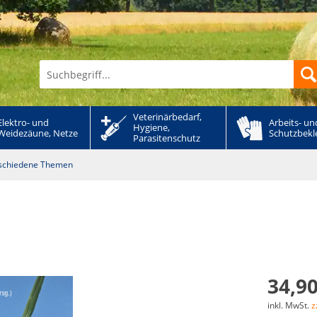
Veterinärbedarf, 
Elektro- und 
Arbeits- und
Hygiene, 
Weidezäune, Netze
Schutzbekl
Parasitenschutz
erschiedene Themen
34,90
inkl. MwSt.
z