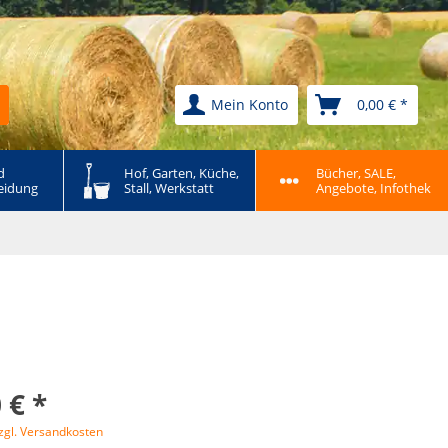
Mein Konto
0,00 € *
 
Hof, Garten, Küche, 
Bücher, SALE, 
eidung
Stall, Werkstatt
Angebote, Infothek
 € *
zgl. Versandkosten