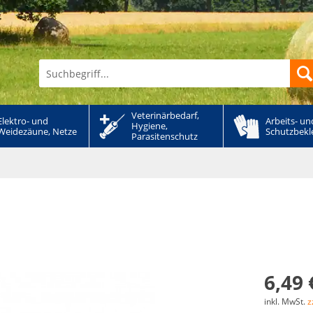
Veterinärbedarf, 
Elektro- und 
Arbeits- und
Hygiene, 
Weidezäune, Netze
Schutzbekl
Parasitenschutz
6,49 
inkl. MwSt.
z