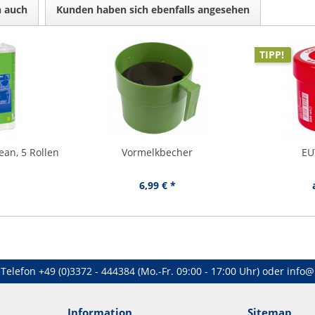
n auch
Kunden haben sich ebenfalls angesehen
TIPP!
an, 5 Rollen
Vormelkbecher
EU
6,99 € *
Telefon
+49 (0)3372 - 444384
(Mo.-Fr. 09:00 - 17:00 Uhr) oder
info@
Information
Sitemap