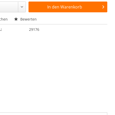
In den
Warenkorb
chen
Bewerten
.:
29176