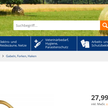
Veterinärbedarf, 
Elektro- und 
Arbeits- und
Hygiene, 
Weidezäune, Netze
Schutzbekl
Parasitenschutz
Gabeln, Forken, Haken
27,99
inkl. MwSt.
z