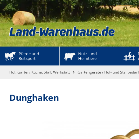
Pferde und 
Nutz- und 
Reitsport
Heimtiere
Hof, Garten, Küche, Stall, Werkstatt
Gartengeräte / Hof- und Stallbedarf
Dunghaken