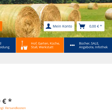
Mein Konto
0,00 € *
 
Hof, Garten, Küche, 
Bücher, SALE, 
eidung
Stall, Werkstatt
Angebote, Infothek
 € *
zgl. Versandkosten