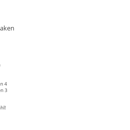
haken
m
en 4
en 3
hl!