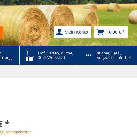
Mein Konto
0,00 € *
 
Hof, Garten, Küche, 
Bücher, SALE, 
eidung
Stall, Werkstatt
Angebote, Infothek
€ *
zgl. Versandkosten