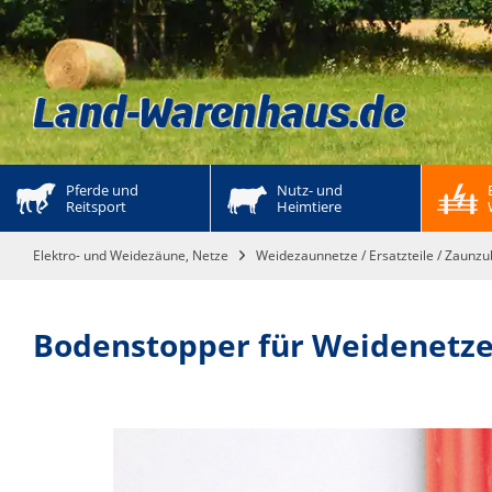
Pferde und 
Nutz- und 
Reitsport
Heimtiere
Elektro- und Weidezäune, Netze
Weidezaunnetze / Ersatzteile / Zaunz
Bodenstopper für Weidenetz