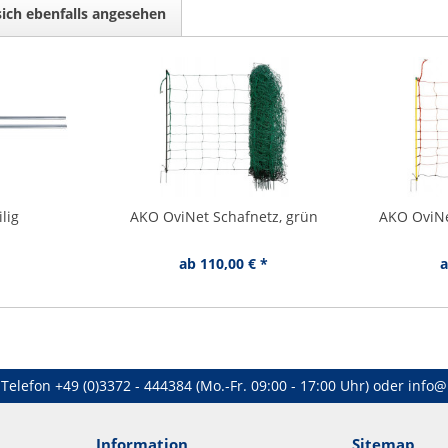
ich ebenfalls angesehen
lig
AKO OviNet Schafnetz, grün
AKO OviNe
ab 110,00 € *
a
Telefon
+49 (0)3372 - 444384
(Mo.-Fr. 09:00 - 17:00 Uhr) oder
info@
Information
Sitemap