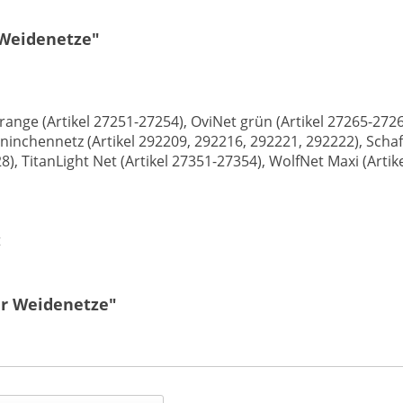
 Weidenetze"
ange (Artikel 27251-27254), OviNet grün (Artikel 27265-27268
aninchennetz (Artikel 292209, 292216, 292221, 292222), Schaf
28), TitanLight Net (Artikel 27351-27354), WolfNet Maxi (Arti
t
ür Weidenetze"