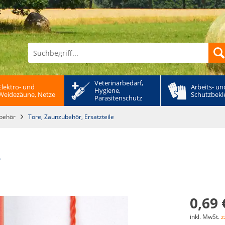
Veterinärbedarf, 
Elektro- und 
Arbeits- und
Hygiene, 
Weidezäune, Netze
Schutzbekl
Parasitenschutz
ubehör
Tore, Zaunzubehör, Ersatzteile
e
0,69 
inkl. MwSt.
z