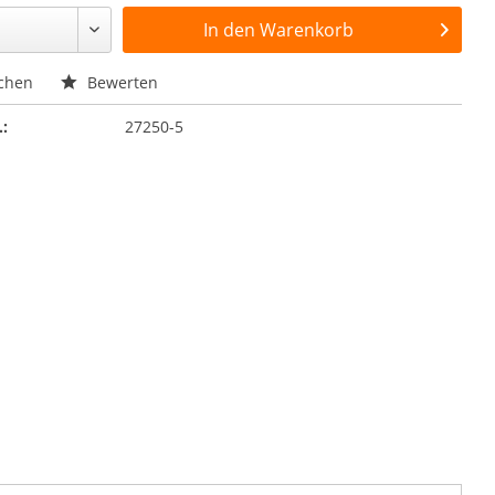
In den
Warenkorb
chen
Bewerten
.:
27250-5