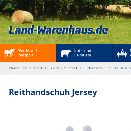
Pferde und 
Nutz- und 
Reitsport
Heimtiere
Pferde und Reitsport
Für den Reitsport
Sicherheits-, Schutzausrüst
Reithandschuh Jersey