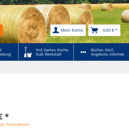
Mein Konto
0,00 € *
 
Hof, Garten, Küche, 
Bücher, SALE, 
eidung
Stall, Werkstatt
Angebote, Infothek
€ *
zgl. Versandkosten