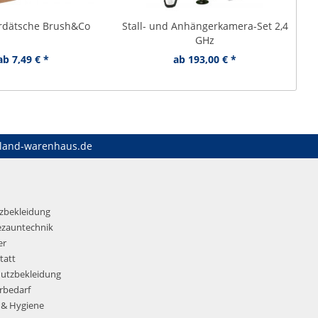
rdätsche Brush&Co
Stall- und Anhängerkamera-Set 2,4
GHz
ab 7,49 € *
ab 193,00 € *
land-warenhaus.de
tzbekleidung
ezauntechnik
er
tatt
hutzbekleidung
rbedarf
 & Hygiene