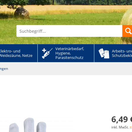
Veterinärbedarf, 
Elektro- und 
Arbeits- und
Hygiene, 
Weidezäune, Netze
Schutzbekl
Parasitenschutz
ungen
6,49 
inkl. MwSt.
z