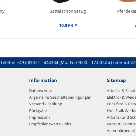
ony
Sattelschonbezug
Pferdeka
*
10,99 € *
Telefon
+49 (0)3372 - 444384
(Mo.-Fr. 09:00 - 17:00 Uhr) oder
info@
Information
Sitemap
Datenschutz
Arbeits- & Schu
Allgemeine Geschäftsbedingungen
Elektro- & Weid
Versand / Zahlung
Für Pferd & Reit
Rückgabe
Hof, Stall, Werks
Impressum
Arbeits- und Sc
Empfehlenswerte Links
Nutz- & Heimtie
Veterinärbedarf