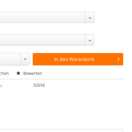
In den
Warenkorb
chen
Bewerten
.:
32656