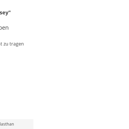
sey"
rben
t zu tragen
lasthan