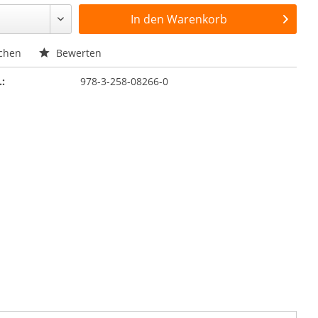
In den
Warenkorb
chen
Bewerten
.:
978-3-258-08266-0