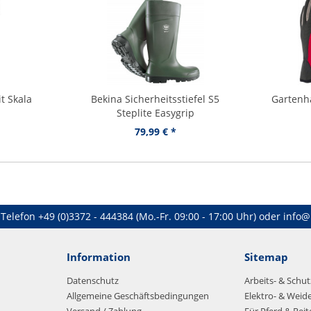
t Skala
Bekina Sicherheitsstiefel S5
Gartenh
Steplite Easygrip
79,99 € *
Telefon
+49 (0)3372 - 444384
(Mo.-Fr. 09:00 - 17:00 Uhr) oder
info@
Information
Sitemap
Datenschutz
Arbeits- & Schu
Allgemeine Geschäftsbedingungen
Elektro- & Weid