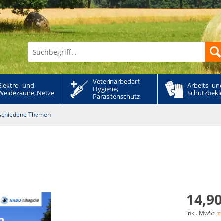
Veterinärbedarf, 
Elektro- und 
Arbeits- und
Hygiene, 
Weidezäune, Netze
Schutzbekl
Parasitenschutz
erschiedene Themen
14,90
inkl. MwSt.
z