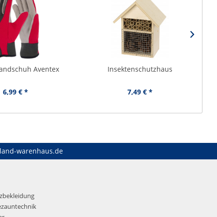
andschuh Aventex
Insektenschutzhaus
6,99 € *
7,49 € *
land-warenhaus.de
tzbekleidung
ezauntechnik