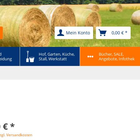
Mein Konto
0,00 € *
 
Hof, Garten, Küche, 
Bücher, SALE, 
eidung
Stall, Werkstatt
Angebote, Infothek
 € *
zgl. Versandkosten