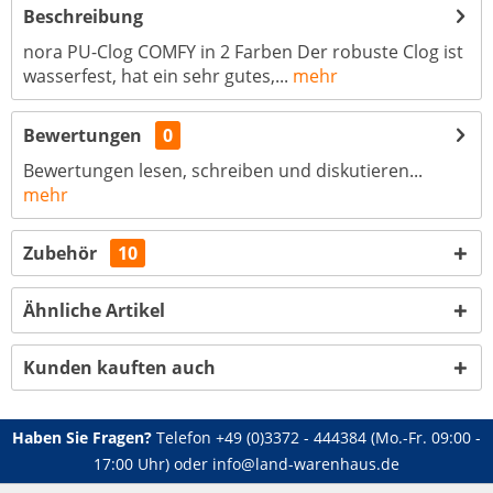
Beschreibung
nora PU-Clog COMFY in 2 Farben Der robuste Clog ist
wasserfest, hat ein sehr gutes,...
mehr
Bewertungen
0
Bewertungen lesen, schreiben und diskutieren...
mehr
Zubehör
10
Ähnliche Artikel
Kunden kauften auch
Haben Sie Fragen?
Telefon
+49 (0)3372 - 444384
(Mo.-Fr. 09:00 -
17:00 Uhr) oder
info@land-warenhaus.de