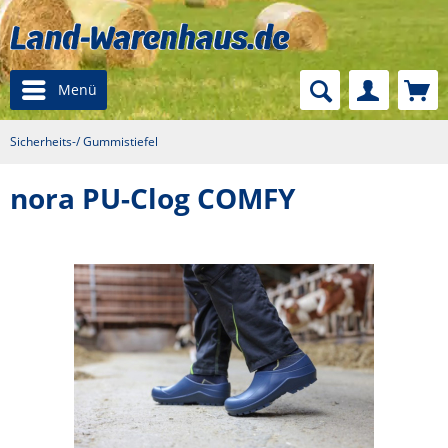
Menü
Sicherheits-/ Gummistiefel
nora PU-Clog COMFY