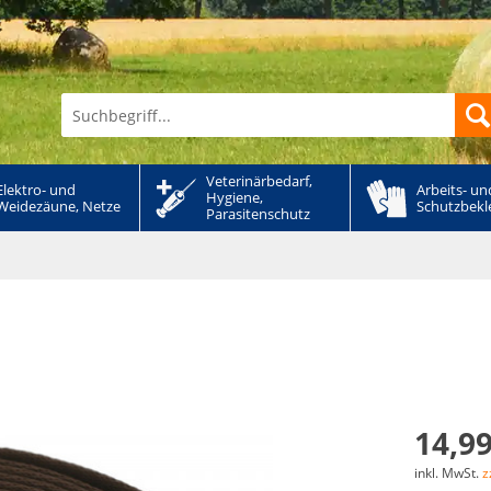
Veterinärbedarf, 
Elektro- und 
Arbeits- und
Hygiene, 
Weidezäune, Netze
Schutzbekl
Parasitenschutz
14,99
inkl. MwSt.
z