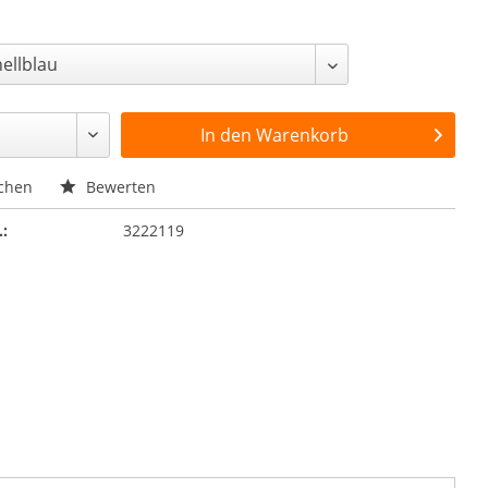
In den
Warenkorb
chen
Bewerten
.:
3222119