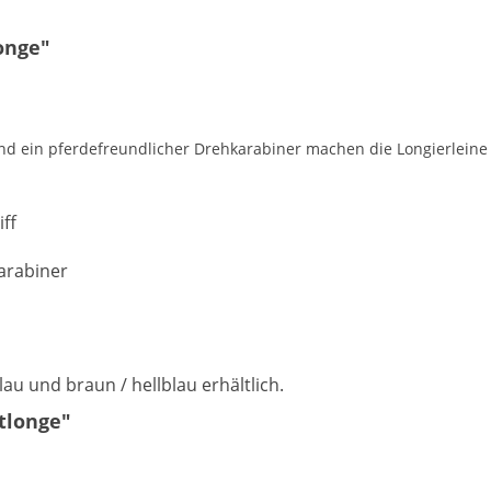
onge"
 ein pferdefreundlicher Drehkarabiner machen die Longierleine S
ff
arabiner
blau und braun / hellblau erhältlich.
tlonge"