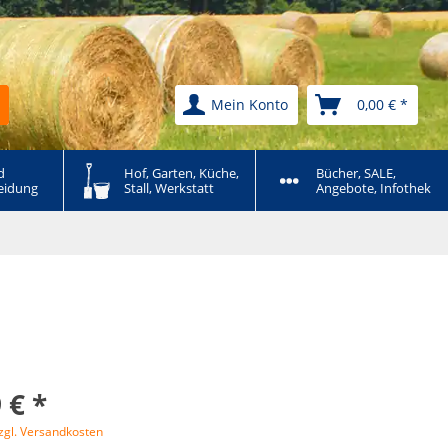
Mein Konto
0,00 € *
 
Hof, Garten, Küche, 
Bücher, SALE, 
eidung
Stall, Werkstatt
Angebote, Infothek
 € *
zgl. Versandkosten