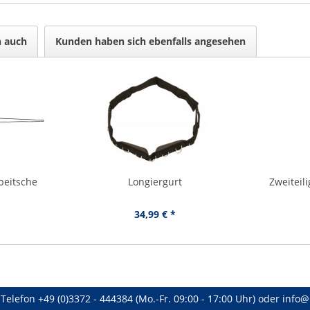
n auch
Kunden haben sich ebenfalls angesehen
rpeitsche
Longiergurt
Zweiteil
34,99 € *
Telefon
+49 (0)3372 - 444384
(Mo.-Fr. 09:00 - 17:00 Uhr) oder
info@