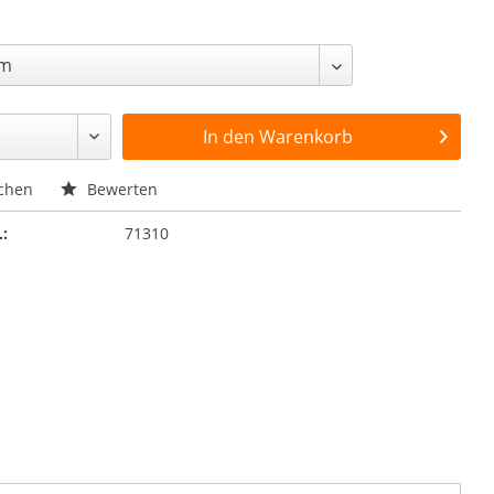
In den
Warenkorb
chen
Bewerten
.:
71310