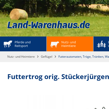
Pferde und 
Nutz- und 
Reitsport
Heimtiere
Nutz- und Heimtiere
Geflügel
Futterautomaten, Tröge, Tränken, W
Futtertrog orig. Stückerjürge