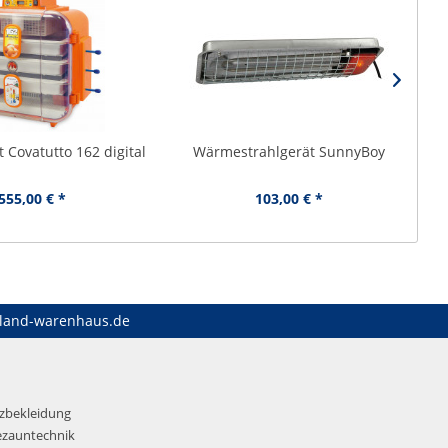
 Covatutto 162 digital
Wärmestrahlgerät SunnyBoy
L
555,00 € *
103,00 € *
land-warenhaus.de
tzbekleidung
ezauntechnik