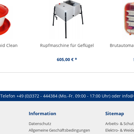
pid Clean
Rupfmaschine für Geflügel
Brutautomat
605,00 € *
Telefon
+49 (0)3372 - 444384
(Mo.-Fr. 09:00 - 17:00 Uhr) oder
info@
Information
Sitemap
Datenschutz
Arbeits- & Schu
Allgemeine Geschäftsbedingungen
Elektro- & Weid