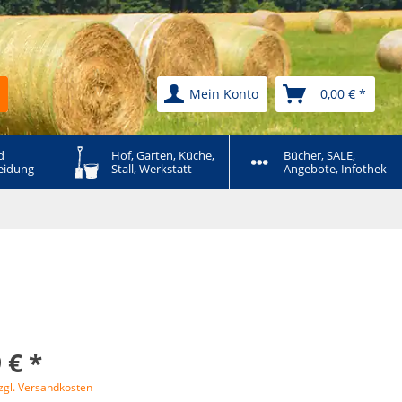
Mein Konto
0,00 € *
 
Hof, Garten, Küche, 
Bücher, SALE, 
eidung
Stall, Werkstatt
Angebote, Infothek
 € *
zgl. Versandkosten