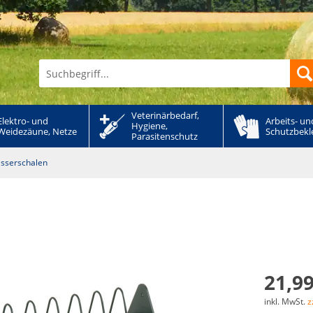
Veterinärbedarf, 
Elektro- und 
Arbeits- und
Hygiene, 
Weidezäune, Netze
Schutzbekl
Parasitenschutz
asserschalen
n
21,99
inkl. MwSt.
z