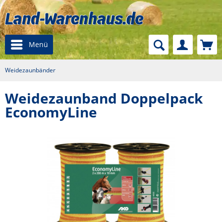
Menü
Weidezaunbänder
Weidezaunband Doppelpack
EconomyLine