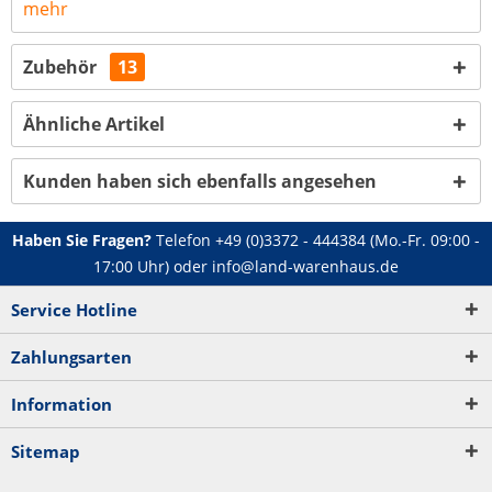
mehr
Zubehör
13
Ähnliche Artikel
Kunden haben sich ebenfalls angesehen
Haben Sie Fragen?
Telefon
+49 (0)3372 - 444384
(Mo.-Fr. 09:00 -
17:00 Uhr) oder
info@land-warenhaus.de
Service Hotline
Zahlungsarten
Information
Sitemap